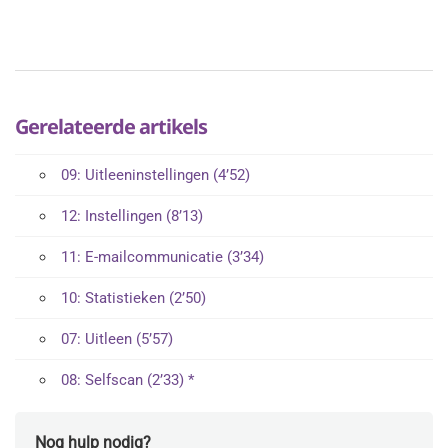
Gerelateerde artikels
09: Uitleeninstellingen (4’52)
12: Instellingen (8’13)
11: E-mailcommunicatie (3’34)
10: Statistieken (2’50)
07: Uitleen (5’57)
08: Selfscan (2’33) *
Nog hulp nodig?