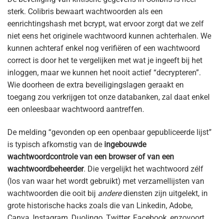
sterk. Colibris bewaart wachtwoorden als een
eenrichtingshash met bcrypt, wat ervoor zorgt dat we zelf
niet eens het originele wachtwoord kunnen achterhalen. We
kunnen achteraf enkel nog verifiëren of een wachtwoord
correct is door het te vergelijken met wat je ingeeft bij het
inloggen, maar we kunnen het nooit actief “decrypteren”.
Wie doorheen de extra beveiligingslagen geraakt en
toegang zou verkrijgen tot onze databanken, zal daat enkel
een onleesbaar wachtwoord aantreffen.
De melding “gevonden op een openbaar gepubliceerde lijst”
is typisch afkomstig van de
ingebouwde
wachtwoordcontrole van een browser of van een
wachtwoordbeheerder
. Die vergelijkt het wachtwoord zélf
(los van waar het wordt gebruikt) met verzamellijsten van
wachtwoorden die ooit bij
andere
diensten zijn uitgelekt, in
grote historische hacks zoals die van Linkedin, Adobe,
Canva, Instagram, Duolingo, Twitter, Facebook, enzovoort.