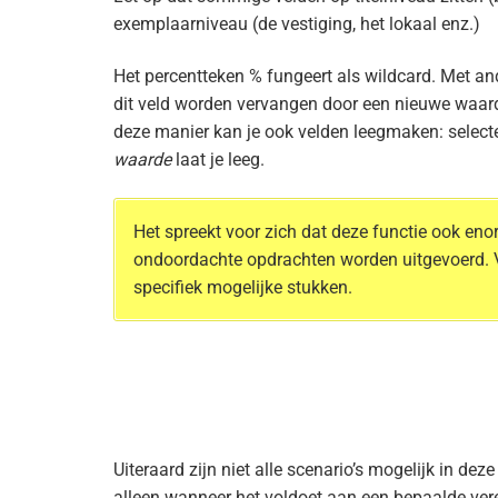
exemplaarniveau (de vestiging, het lokaal enz.)
Het percentteken % fungeert als wildcard. Met a
dit veld worden vervangen door een nieuwe waard
deze manier kan je ook velden leegmaken: selecte
waarde
laat je leeg.
Het spreekt voor zich dat deze functie ook e
ondoordachte opdrachten worden uitgevoerd. V
specifiek mogelijke stukken.
Uiteraard zijn niet alle scenario’s mogelijk in dez
alleen wanneer het voldoet aan een bepaalde ver