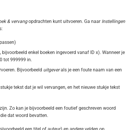
oek & vervang
opdrachten kunt uitvoeren. Ga naar
Instellingen
s:
npassen)
m, bijvoorbeeld enkel boeken ingevoerd vanaf ID x). Wanneer je
0 tot 999999 in.
rvoeren. Bijvoorbeeld
uitgever
als je een foute naam van een
 stukje tekst dat je wil vervangen, en het nieuwe stukje tekst
ijn. Zo kan je bijvoorbeeld een foutief geschreven woord
s die dat woord bevatten.
bijvoorbeeld een titel of auteur) en andere velden op