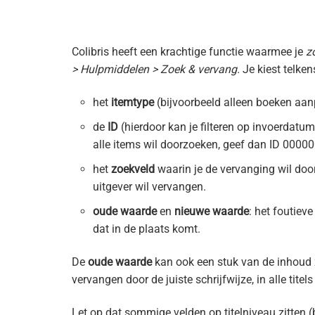
Colibris heeft een krachtige functie waarmee je
z
> Hulpmiddelen > Zoek & vervang.
Je kiest telken
het
itemtype
(bijvoorbeeld alleen boeken aa
de
ID
(hierdoor kan je filteren op invoerdatu
alle items wil doorzoeken, geef dan ID 00000
het
zoekveld
waarin je de vervanging wil doo
uitgever wil vervangen.
oude waarde
en
nieuwe waarde
: het foutieve
dat in de plaats komt.
De
oude waarde
kan ook een stuk van de inhoud z
vervangen door de juiste schrijfwijze, in alle titel
Let op dat sommige velden op titelniveau zitten (